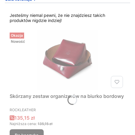
Jesteśmy niemal pewni, że nie znajdziesz takich
produktów nigdzie indziej!
Okazja
Nowość
Skórzany zestaw organizerów na biurko bordowy
PRODUCENT
ROCKLEATHER
Cena promocyjna
135,15 zł
Najniższa cena:
135,15 zł