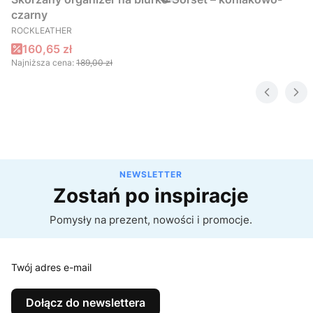
czarny
PRODUCENT
ROCKLEATHER
Cena promocyjna
160,65 zł
Najniższa cena:
189,00 zł
NEWSLETTER
Zostań po inspiracje
Pomysły na prezent, nowości i promocje.
Twój adres e-mail
Dołącz do newslettera